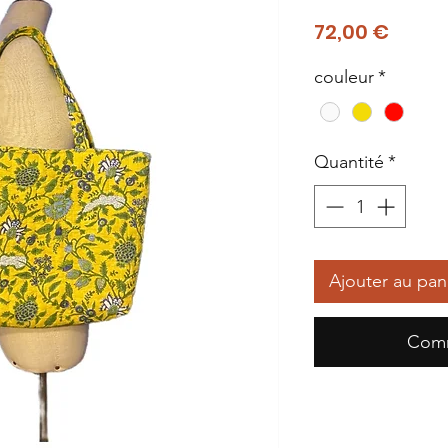
Prix
72,00 €
couleur
*
Quantité
*
Ajouter au pan
Comm