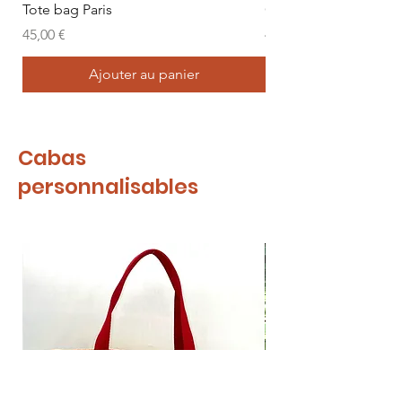
Tote bag Paris
Cabas mini "Croisièr
Prix
Prix
45,00 €
40,00 €
Ajouter au panier
Cabas
personnalisables