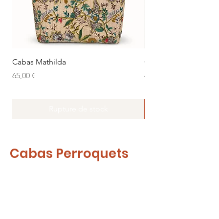
Cabas Mathilda
Cabas vert tropique
Prix
Prix
65,00 €
46,00 €
Rupture de stock
Cabas Perroquets