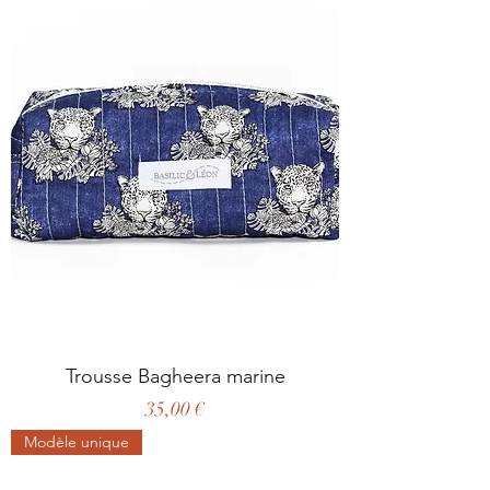
Trousse Bagheera marine
Prix
35,00 €
Modèle unique