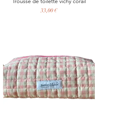
Trousse de toilette vichy corail
Prix
33,00 €