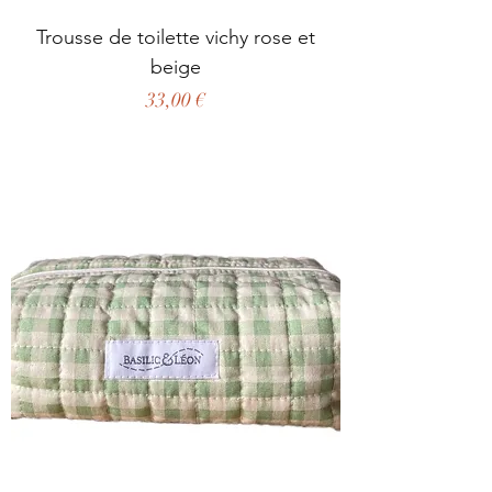
Trousse de toilette vichy rose et
beige
Prix
33,00 €