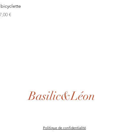
Aperçu rapide
 bicyclette
rix
7,00 €
Basilic&Léon
Politique de confidentialité