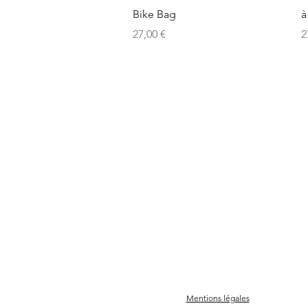
Aperçu rapide
Bike Bag
à
Prix
P
27,00 €
2
Mentions légales